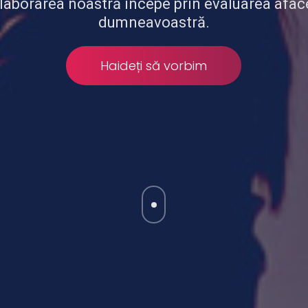
laborarea noastră începe prin evaluarea aface
dumneavoastră.
Haideți să vorbim